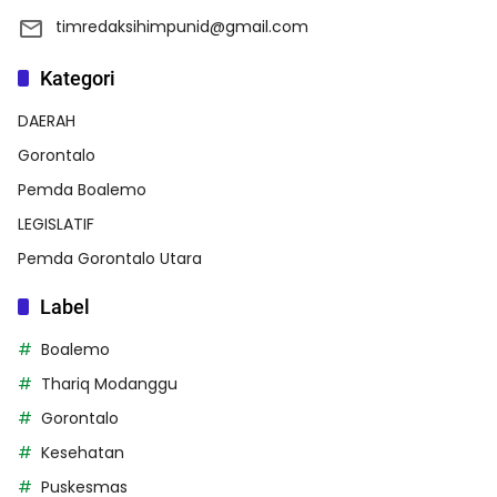
timredaksihimpunid@gmail.com
Kategori
DAERAH
Gorontalo
Pemda Boalemo
LEGISLATIF
Pemda Gorontalo Utara
Label
Boalemo
Thariq Modanggu
Gorontalo
Kesehatan
Puskesmas