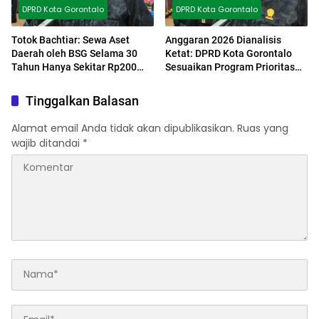
DPRD Kota Gorontalo
DPRD Kota Gorontalo
Totok Bachtiar: Sewa Aset
Anggaran 2026 Dianalisis
Daerah oleh BSG Selama 30
Ketat: DPRD Kota Gorontalo
Tahun Hanya Sekitar Rp200
Sesuaikan Program Prioritas
Juta, Pemkot Harus Ambil
Akibat Pemotongan TKD
Tindakan Tegas
Tinggalkan Balasan
Alamat email Anda tidak akan dipublikasikan.
Ruas yang
wajib ditandai
*