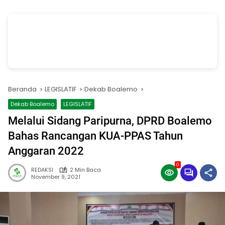
vSalinan dari Salinan dari Navy dan Biru Modern Jasa Pasang Wifi
Facebook Cover
oleh Annissa Rahman
Beranda
LEGISLATIF
Dekab Boalemo
Dekab Boalemo
LEGISLATIF
Melalui Sidang Paripurna, DPRD Boalemo
Bahas Rancangan KUA-PPAS Tahun
Anggaran 2022
0
REDAKSI
2 Min Baca
November 9, 2021