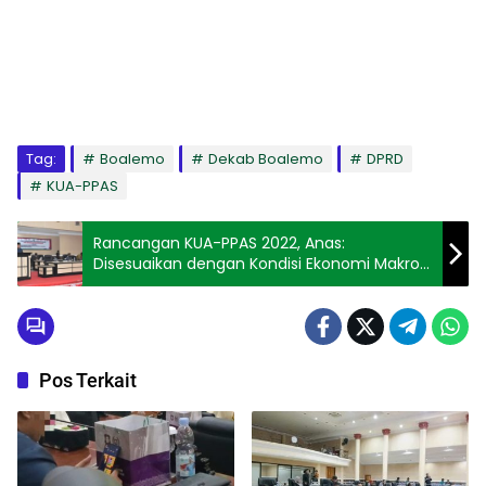
Tag:
Boalemo
Dekab Boalemo
DPRD
KUA-PPAS
Rancangan KUA-PPAS 2022, Anas:
Disesuaikan dengan Kondisi Ekonomi Makro
Daerah
Pos Terkait