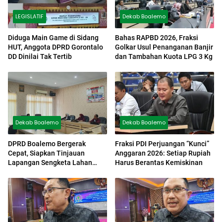
LEGISLATIF
Dekab Boalemo
Diduga Main Game di Sidang
Bahas RAPBD 2026, Fraksi
HUT, Anggota DPRD Gorontalo
Golkar Usul Penanganan Banjir
DD Dinilai Tak Tertib
dan Tambahan Kuota LPG 3 Kg
Dekab Boalemo
Dekab Boalemo
DPRD Boalemo Bergerak
Fraksi PDI Perjuangan “Kunci”
Cepat, Siapkan Tinjauan
Anggaran 2026: Setiap Rupiah
Lapangan Sengketa Lahan
Harus Berantas Kemiskinan
Warga vs PT PG Gorontalo