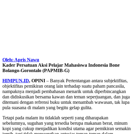
Oleh: Apris Nawu
Kader Persatuan Aksi Pelajar Mahasiswa Indonesia Bone
Bolango-Gorontalo (PAPMIB-G)
HIMPUN.ID
, OPINI
– Banyak Pertentangan antara subjektifitas,
objektifitas pemikiran orang lain terhadap suatu paham pancasila,
nampaknya menjadi pembahasan menarik untuk diperbincangkan
dan didiskusikan bersama kawan dan teman seperjuangan, dan juga
ditemani dengan refrensi buku untuk menambah wawasan, tak lupa
pula suasana di malam yang begitu gelap gulita.
Tetapi pada malam itu tidaklah seperti yang diharapakan
sebelumnya, suguhan yang tersedia berupa makanan berat, minum
kopi yang cukup menjadikan kondisi utama agar pemikiran semakin
jernih, tapi tidak menyurutkan antusias teman-teman dalam