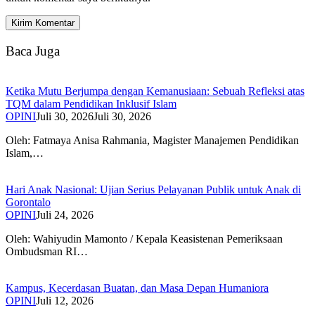
Baca Juga
Ketika Mutu Berjumpa dengan Kemanusiaan: Sebuah Refleksi atas
TQM dalam Pendidikan Inklusif Islam
OPINI
Juli 30, 2026
Juli 30, 2026
Oleh: Fatmaya Anisa Rahmania, Magister Manajemen Pendidikan
Islam,…
Hari Anak Nasional: Ujian Serius Pelayanan Publik untuk Anak di
Gorontalo
OPINI
Juli 24, 2026
Oleh: Wahiyudin Mamonto / Kepala Keasistenan Pemeriksaan
Ombudsman RI…
Kampus, Kecerdasan Buatan, dan Masa Depan Humaniora
OPINI
Juli 12, 2026