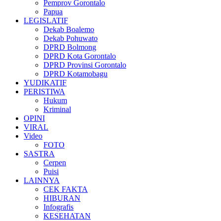
Pemprov Gorontalo
Papua
LEGISLATIF
Dekab Boalemo
Dekab Pohuwato
DPRD Bolmong
DPRD Kota Gorontalo
DPRD Provinsi Gorontalo
DPRD Kotamobagu
YUDIKATIF
PERISTIWA
Hukum
Kriminal
OPINI
VIRAL
Video
FOTO
SASTRA
Cerpen
Puisi
LAINNYA
CEK FAKTA
HIBURAN
Infografis
KESEHATAN