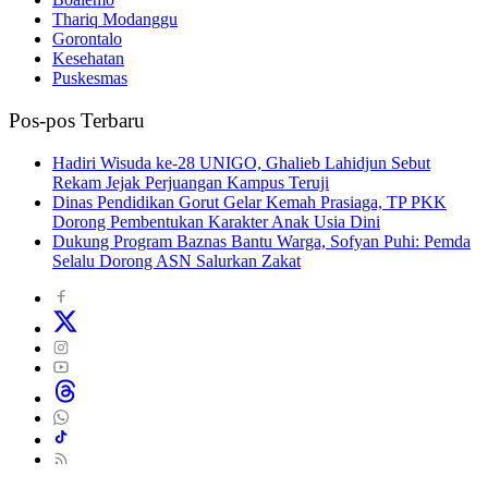
Thariq Modanggu
Gorontalo
Kesehatan
Puskesmas
Pos-pos Terbaru
Hadiri Wisuda ke-28 UNIGO, Ghalieb Lahidjun Sebut
Rekam Jejak Perjuangan Kampus Teruji
Dinas Pendidikan Gorut Gelar Kemah Prasiaga, TP PKK
Dorong Pembentukan Karakter Anak Usia Dini
Dukung Program Baznas Bantu Warga, Sofyan Puhi: Pemda
Selalu Dorong ASN Salurkan Zakat