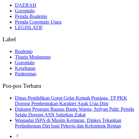
DAERAH
Gorontalo
Pemda Boalemo
Pemda Gorontalo Utara
LEGISLATIF
Label
Boalemo
Thariq Modanggu
Gorontalo
Kesehatan
Puskesmas
Pos-pos Terbaru
Dinas Pendidikan Gorut Gelar Kemah Prasiaga, TP PKK
Dorong Pembentukan Karakter Anak Usia Dini
Dukung Program Baznas Bantu Warga, Sofyan Puhi: Pemda
Selalu Dorong ASN Salurkan Zakat
Waspadai ISPA di Musim Kemarau, Dinkes Tekankan
Perlindungan Diri bagi Pekerja dan Kelompok Rentan