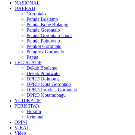
NASIONAL
DAERAH
Gorontalo
Pemda Boalemo
Pemda Bone Bolango
Pemda Gorontalo
Pemda Gorontalo Utara
Pemda Pohuwato
Pemkot Gorontalo
Pemprov Gorontalo
Papua
LEGISLATIF
Dekab Boalemo
Dekab Pohuwato
DPRD Bolmong
DPRD Kota Gorontalo
DPRD Provinsi Gorontalo
DPRD Kotamobagu
YUDIKATIF
PERISTIWA
Hukum
Kriminal
OPINI
VIRAL
Video