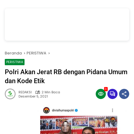
vSalinan dari Salinan dari Navy dan Biru Modern Jasa Pasang Wifi
Facebook Cover
oleh Annissa Rahman
Beranda
PERISTIWA
PERISTIWA
Polri Akan Jerat RB dengan Pidana Umum
dan Kode Etik
0
REDAKSI
2 Min Baca
Desember 5, 2021