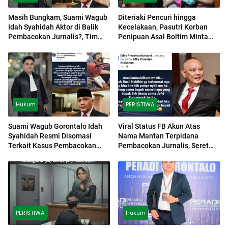
Masih Bungkam, Suami Wagub
Diteriaki Pencuri hingga
Idah Syahidah Aktor di Balik
Kecelakaan, Pasutri Korban
Pembacokan Jurnalis?, Tim
Penipuan Asal Boltim Minta
Tempuh Jalur Hukum
Keadilan
Hukum
PERISTIWA
Suami Wagub Gorontalo Idah
Viral Status FB Akun Atas
Syahidah Resmi Disomasi
Nama Mantan Terpidana
Terkait Kasus Pembacokan
Pembacokan Jurnalis, Seret
Jurnalis
Nama Mantan Gubernur
Gorontalo
PERISTIWA
Hukum