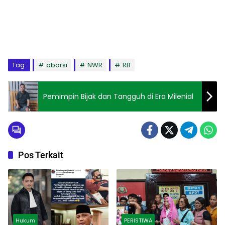
Tag:
aborsi
NWR
RB
Pemimpin Bijak dan Tangguh di Era Milenial
Pos Terkait
Hukum
PERISTIWA