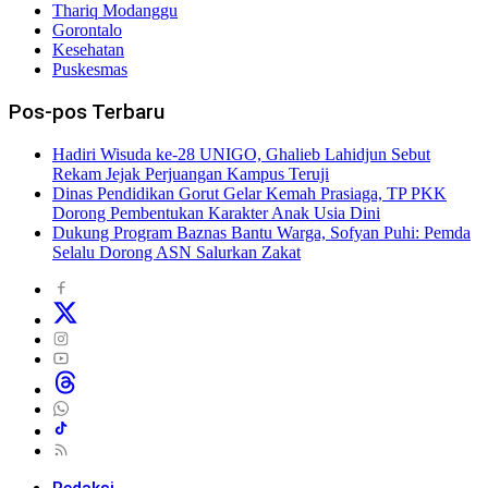
Thariq Modanggu
Gorontalo
Kesehatan
Puskesmas
Pos-pos Terbaru
Hadiri Wisuda ke-28 UNIGO, Ghalieb Lahidjun Sebut
Rekam Jejak Perjuangan Kampus Teruji
Dinas Pendidikan Gorut Gelar Kemah Prasiaga, TP PKK
Dorong Pembentukan Karakter Anak Usia Dini
Dukung Program Baznas Bantu Warga, Sofyan Puhi: Pemda
Selalu Dorong ASN Salurkan Zakat