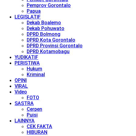
Pemprov Gorontalo
Papua
LEGISLATIF
Dekab Boalemo
Dekab Pohuwato
DPRD Bolmong
DPRD Kota Gorontalo
DPRD Provinsi Gorontalo
DPRD Kotamobagu
YUDIKATIF
PERISTIWA
Hukum
Kriminal
OPINI
VIRAL
Video
FOTO
SASTRA
Cerpen
Puisi
LAINNYA
CEK FAKTA
HIBURAN