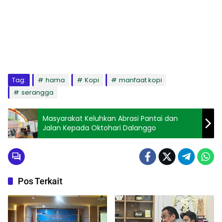
Tag:
hama
Kopi
manfaat kopi
serangga
Masyarakat Keluhkan Abrasi Pantai dan
Jalan Kepada Oktohari Dalanggo
Pos Terkait