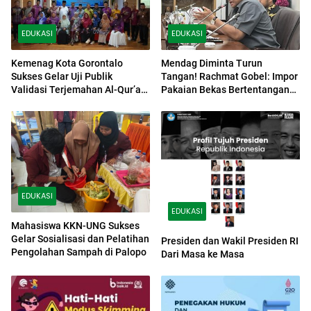
EDUKASI
EDUKASI
Kemenag Kota Gorontalo
Mendag Diminta Turun
Sukses Gelar Uji Publik
Tangan! Rachmat Gobel: Impor
Validasi Terjemahan Al-Qur’an
Pakaian Bekas Bertentangan
Bahasa Gorontalo
dengan Tiga Cita-Cita Utama
Asta Cita Prabowo
EDUKASI
EDUKASI
Mahasiswa KKN-UNG Sukses
Gelar Sosialisasi dan Pelatihan
Presiden dan Wakil Presiden RI
Pengolahan Sampah di Palopo
Dari Masa ke Masa