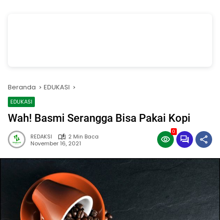
vSalinan dari Salinan dari Navy dan Biru Modern Jasa Pasang Wifi
Facebook Cover
oleh Annissa Rahman
Beranda
EDUKASI
EDUKASI
Wah! Basmi Serangga Bisa Pakai Kopi
0
REDAKSI
2 Min Baca
November 16, 2021